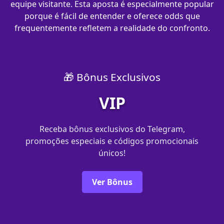
equipe visitante. Esta aposta é especialmente popular
porque é fácil de entender e oferece odds que
frequentemente refletem a realidade do confronto.
🎁 Bônus Exclusivos
VIP
Receba bônus exclusivos do Telegram,
promoções especiais e códigos promocionais
únicos!
Ver Bônus