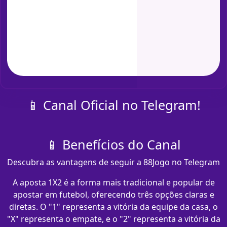
📱 Canal Oficial no Telegram!
📱 Benefícios do Canal
Descubra as vantagens de seguir a 88Jogo no Telegram
A aposta 1X2 é a forma mais tradicional e popular de
apostar em futebol, oferecendo três opções claras e
diretas. O "1" representa a vitória da equipe da casa, o
"X" representa o empate, e o "2" representa a vitória da