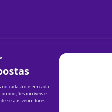
r
postas
 no cadastro e em cada
 promoções incríveis e
unte-se aos vencedores