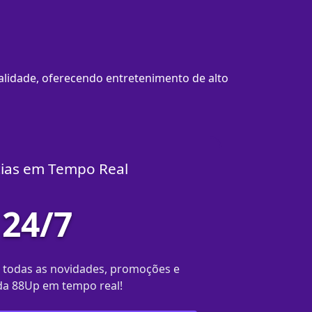
ualidade, oferecendo entretenimento de alto
cias em Tempo Real
24/7
e todas as novidades, promoções e
da 88Up em tempo real!