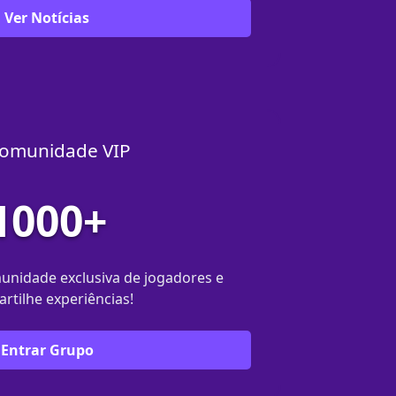
Ver Notícias
Comunidade VIP
1000+
unidade exclusiva de jogadores e
rtilhe experiências!
Entrar Grupo