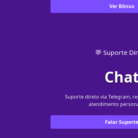
Ver Bônus
💬 Suporte Di
Cha
Suporte direto via Telegram, r
atendimento persona
Falar Suport