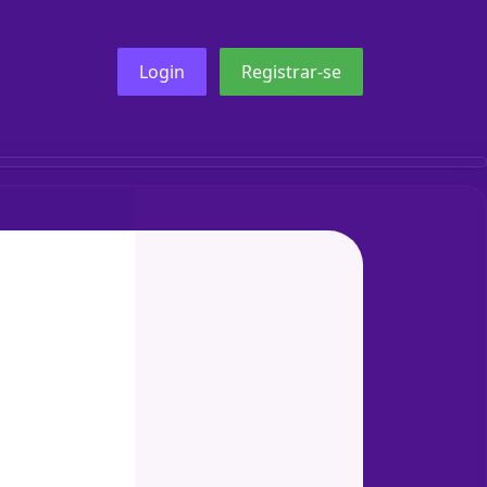
Login
Registrar-se