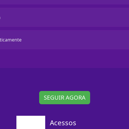
a
aticamente
SEGUIR AGORA
Acessos