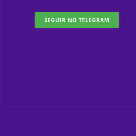
SEGUIR NO TELEGRAM