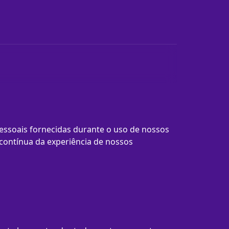
essoais fornecidas durante o uso de nossos
 contínua da experiência de nossos