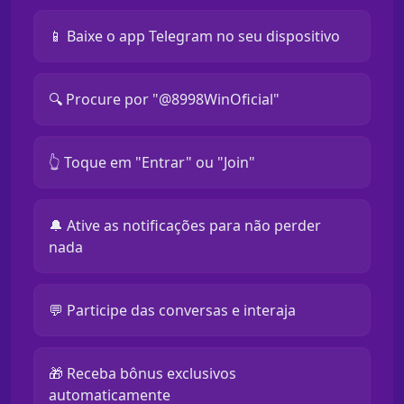
📱 Baixe o app Telegram no seu dispositivo
🔍 Procure por "@8998WinOficial"
👆 Toque em "Entrar" ou "Join"
🔔 Ative as notificações para não perder
nada
💬 Participe das conversas e interaja
🎁 Receba bônus exclusivos
automaticamente