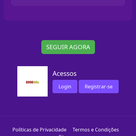
SEGUIR AGORA
Acessos
Login
Registrar-se
Políticas de Privacidade
Termos e Condições