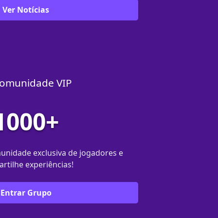
Ver Notícias
Comunidade VIP
1000+
unidade exclusiva de jogadores e
rtilhe experiências!
Entrar Grupo