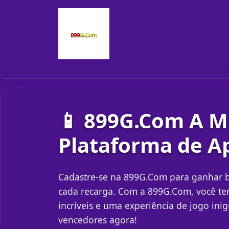
📱 899G.Com A M
Plataforma de A
Cadastre-se na 899G.Com para ganhar 
cada recarga. Com a 899G.Com, você t
incríveis e uma experiência de jogo inig
vencedores agora!