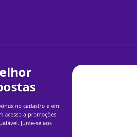
elhor
postas
bônus no cadastro e em
em acesso a promoções
ualável. Junte-se aos