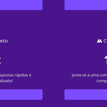
reto
👥 
t
espostas rápidas e
Junte-se a uma com
lizado!
compa
e