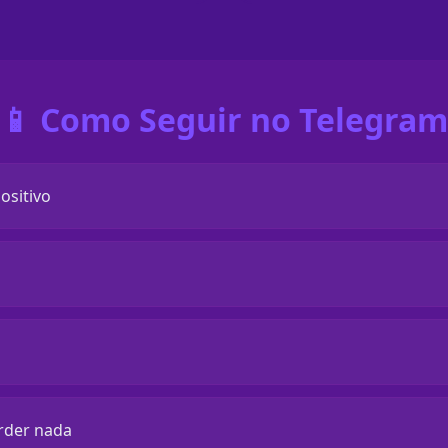
📱 Como Seguir no Telegram
ositivo
erder nada