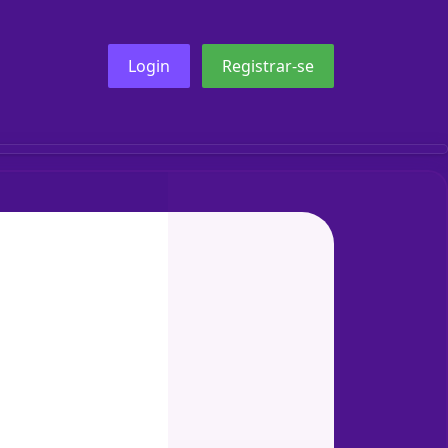
Login
Registrar-se