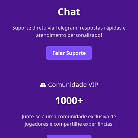
Chat
Suporte direto via Telegram, respostas rápidas e
atendimento personalizado!
Falar Suporte
👥 Comunidade VIP
1000+
Junte-se a uma comunidade exclusiva de
jogadores e compartilhe experiências!