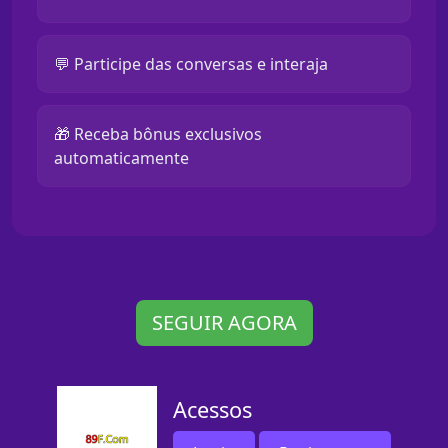
💬 Participe das conversas e interaja
🎁 Receba bônus exclusivos
automaticamente
SEGUIR AGORA
Acessos