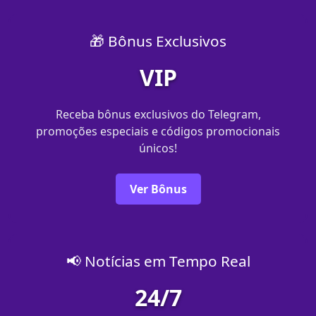
🎁 Bônus Exclusivos
VIP
Receba bônus exclusivos do Telegram,
promoções especiais e códigos promocionais
únicos!
Ver Bônus
📢 Notícias em Tempo Real
24/7