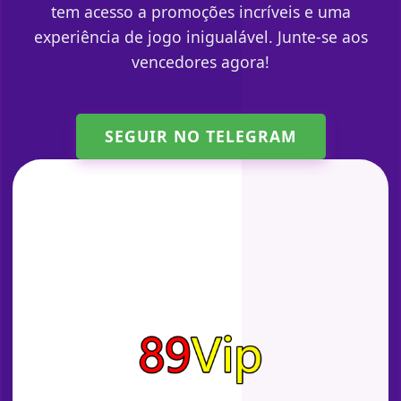
tem acesso a promoções incríveis e uma
experiência de jogo inigualável. Junte-se aos
vencedores agora!
SEGUIR NO TELEGRAM