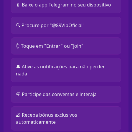
📱 Baixe o app Telegram no seu dispositivo
🔍 Procure por "@89VipOficial"
👆 Toque em "Entrar" ou "Join"
🔔 Ative as notificações para não perder
nada
💬 Participe das conversas e interaja
🎁 Receba bônus exclusivos
automaticamente