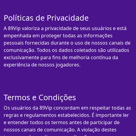
Políticas de Privacidade
A 89Vip valoriza a privacidade de seus usuários e está
empenhada em proteger todas as informações
pessoais fornecidas durante o uso de nossos canais de
comunicação. Todos os dados coletados são utilizados
exclusivamente para fins de melhoria contínua da
experiência de nossos jogadores.
Termos e Condições
Os usuários da 89Vip concordam em respeitar todas as
regras e regulamentos estabelecidos. É importante ler
e entender todos os termos antes de participar de
nossos canais de comunicação. A violação destes