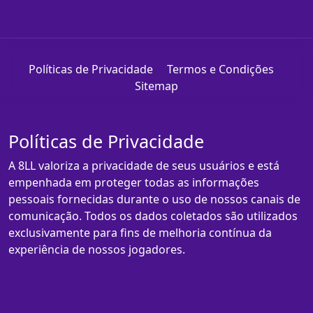
Políticas de Privacidade
Termos e Condições
Sitemap
Políticas de Privacidade
A 8LL valoriza a privacidade de seus usuários e está
empenhada em proteger todas as informações
pessoais fornecidas durante o uso de nossos canais de
comunicação. Todos os dados coletados são utilizados
exclusivamente para fins de melhoria contínua da
experiência de nossos jogadores.