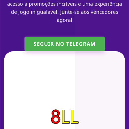
acesso a promoções incríveis e uma experiência
de jogo inigualável. Junte-se aos vencedores
agora!
SEGUIR NO TELEGRAM