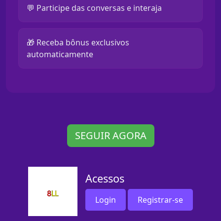
💬 Participe das conversas e interaja
🎁 Receba bônus exclusivos
automaticamente
SEGUIR AGORA
Acessos
Login
Registrar-se