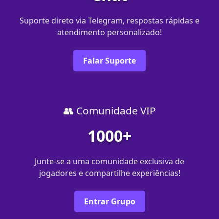
Suporte direto via Telegram, respostas rápidas e
atendimento personalizado!
Falar Suporte
👥 Comunidade VIP
1000+
Junte-se a uma comunidade exclusiva de
jogadores e compartilhe experiências!
Entrar Grupo