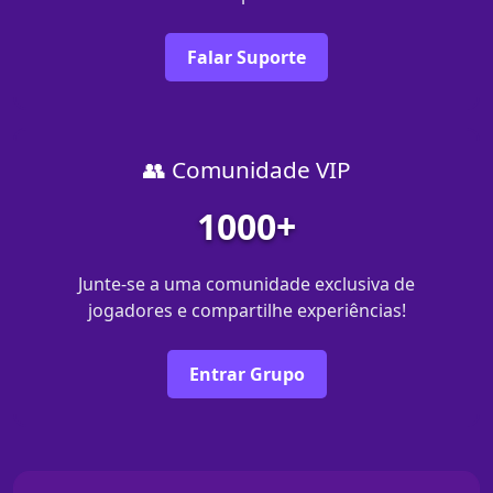
Falar Suporte
👥 Comunidade VIP
1000+
Junte-se a uma comunidade exclusiva de
jogadores e compartilhe experiências!
Entrar Grupo