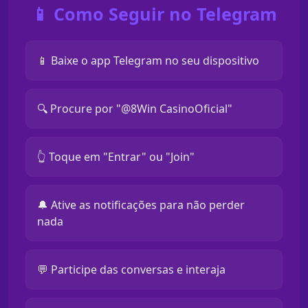
📱 Como Seguir no Telegram
📱 Baixe o app Telegram no seu dispositivo
🔍 Procure por "@8Win CasinoOficial"
👆 Toque em "Entrar" ou "Join"
🔔 Ative as notificações para não perder
nada
💬 Participe das conversas e interaja