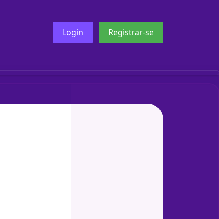
Login
Registrar-se