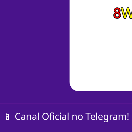
📱 Canal Oficial no Telegram!