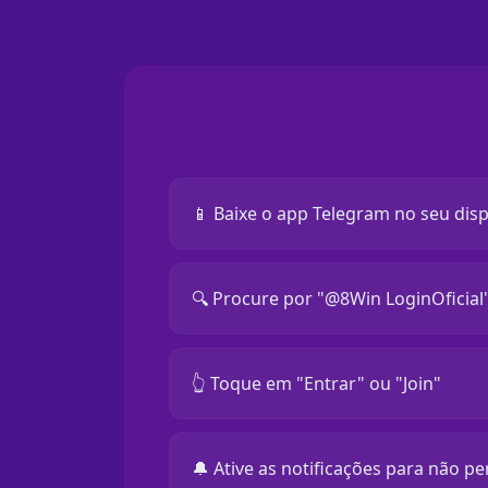
📱 Baixe o app Telegram no seu disp
🔍 Procure por "@8Win LoginOficial
👆 Toque em "Entrar" ou "Join"
🔔 Ative as notificações para não p