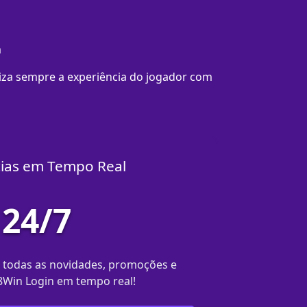
m
iza sempre a experiência do jogador com
cias em Tempo Real
24/7
e todas as novidades, promoções e
8Win Login em tempo real!