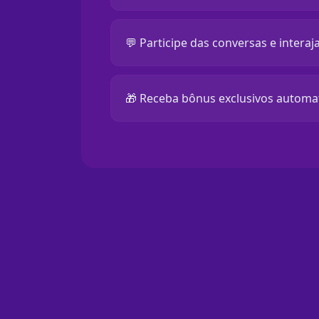
💬 Participe das conversas e interaj
🎁 Receba bônus exclusivos autom