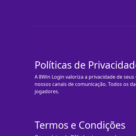
Políticas de Privacida
A 8Win Login valoriza a privacidade de seu
nossos canais de comunicação. Todos os dad
jogadores.
Termos e Condições