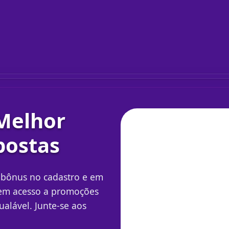
 Melhor
postas
 bônus no cadastro e em
tem acesso a promoções
ualável. Junte-se aos