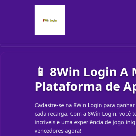
📱 8Win Login A
Plataforma de A
Cadastre-se na 8Win Login para ganhar
cada recarga. Com a 8Win Login, você 
incríveis e uma experiência de jogo inig
vencedores agora!