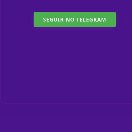
SEGUIR NO TELEGRAM