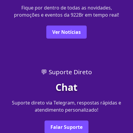
Fique por dentro de todas as novidades,
promoções e eventos da 922Br em tempo real!
Ver Notícias
💬 Suporte Direto
Chat
Suporte direto via Telegram, respostas rápidas e
atendimento personalizado!
Falar Suporte