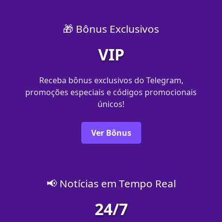
🎁 Bônus Exclusivos
VIP
Receba bônus exclusivos do Telegram,
promoções especiais e códigos promocionais
únicos!
Ver Bônus
📢 Notícias em Tempo Real
24/7