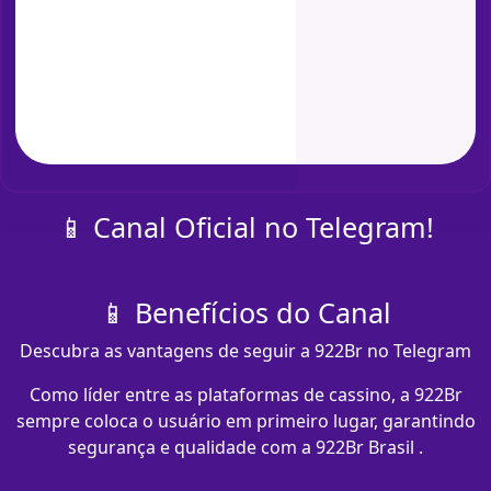
📱 Canal Oficial no Telegram!
📱 Benefícios do Canal
Descubra as vantagens de seguir a 922Br no Telegram
Como líder entre as plataformas de cassino, a 922Br
sempre coloca o usuário em primeiro lugar, garantindo
segurança e qualidade com a 922Br Brasil .