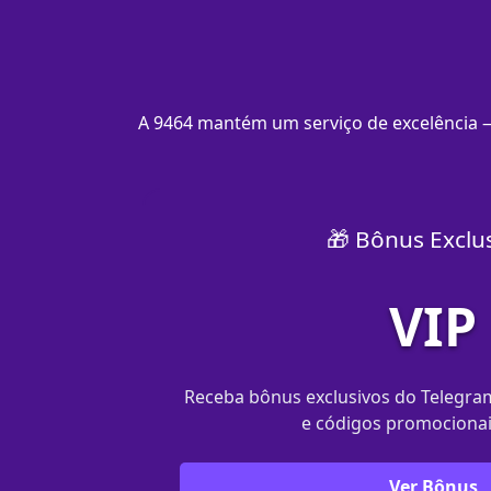
A 9464 mantém um serviço de excelência — 
🎁 Bônus Exclu
VIP
Receba bônus exclusivos do Telegra
e códigos promocionai
Ver Bônus