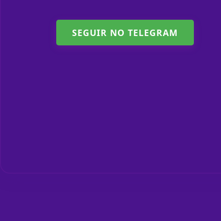
SEGUIR NO TELEGRAM