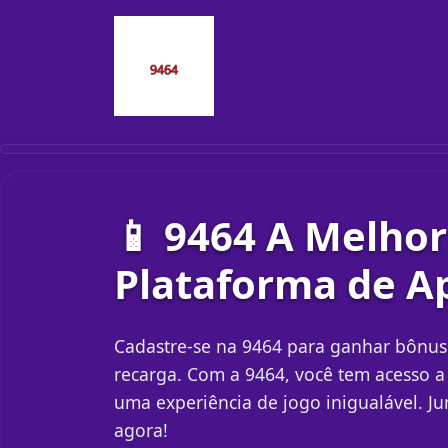
📱 9464 A Melhor
Plataforma de A
Cadastre-se na 9464 para ganhar bônus
recarga. Com a 9464, você tem acesso a
uma experiência de jogo inigualável. J
agora!