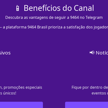
📱 Benefícios do Canal
Descubra as vantagens de seguir a 9464 no Telegram
a plataforma 9464 Brasil prioriza a satisfação dos jogado
sivos
📢 Notí
m, promoções especiais
Fique por dentro d
s únicos!
eventos 