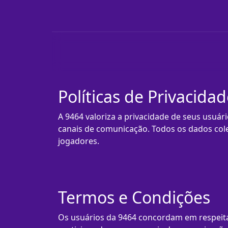
Políticas de Privacida
A 9464 valoriza a privacidade de seus usuá
canais de comunicação. Todos os dados cole
jogadores.
Termos e Condições
Os usuários da 9464 concordam em respeitar