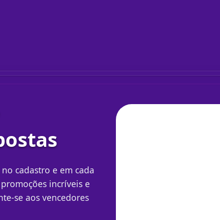
postas
 no cadastro e em cada
 promoções incríveis e
unte-se aos vencedores