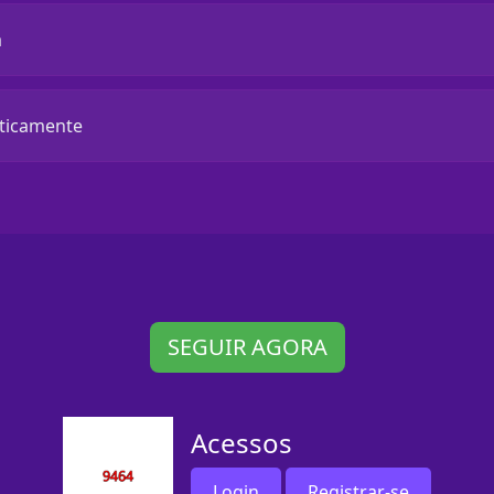
a
aticamente
SEGUIR AGORA
Acessos
Login
Registrar-se