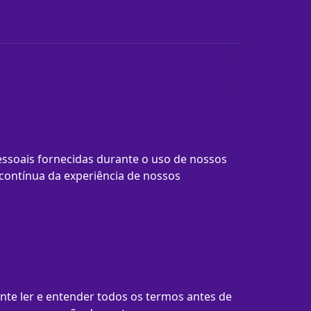
essoais fornecidas durante o uso de nossos
 contínua da experiência de nossos
nte ler e entender todos os termos antes de