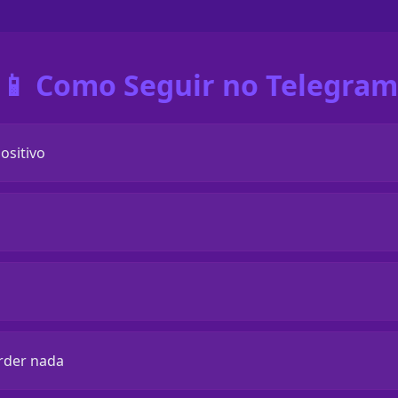
📱 Como Seguir no Telegram
ositivo
erder nada