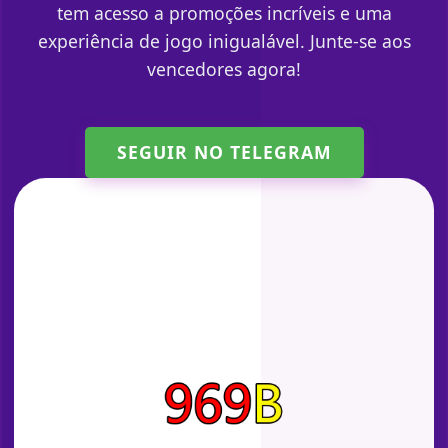
tem acesso a promoções incríveis e uma
experiência de jogo inigualável. Junte-se aos
vencedores agora!
SEGUIR NO TELEGRAM