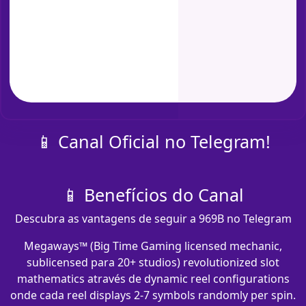
📱 Canal Oficial no Telegram!
📱 Benefícios do Canal
Descubra as vantagens de seguir a 969B no Telegram
Megaways™ (Big Time Gaming licensed mechanic,
sublicensed para 20+ studios) revolutionized slot
mathematics através de dynamic reel configurations
onde cada reel displays 2-7 symbols randomly per spin.